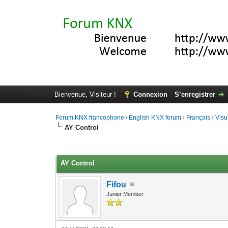
Bienvenue, Visiteur !
Connexion
S’enregistrer
Forum KNX francophone / English KNX forum
›
Français
›
Visu
AY Control
Moyenne : 0 (0 vote(s))
1
2
3
4
5
AY Control
Fifou
Junior Member