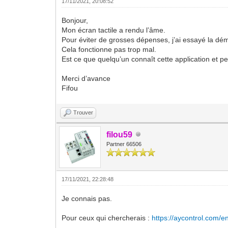
17/11/2021, 20:08:52
Bonjour,
Mon écran tactile a rendu l’âme.
Pour éviter de grosses dépenses, j’ai essayé la dé
Cela fonctionne pas trop mal.
Est ce que quelqu’un connaît cette application et p
Merci d’avance
Fifou
Trouver
filou59
Partner 66506
17/11/2021, 22:28:48
Je connais pas.
Pour ceux qui chercherais :
https://aycontrol.com/e