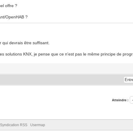
el offre ?
tant/OpenHAB ?
r qui devrais être suffisant.
des solutions KNX, je pense que ce n'est pas le même principe de pro
Atteindre :
Syndication RSS
Usermap