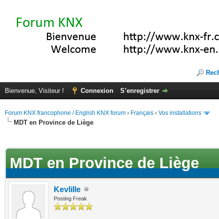
Rec
Bienvenue, Visiteur !
Connexion
S’enregistrer
Forum KNX francophone / English KNX forum
›
Français
›
Vos installations
MDT en Province de Liège
(s))
MDT en Province de Liège
Kevlille
Posting Freak