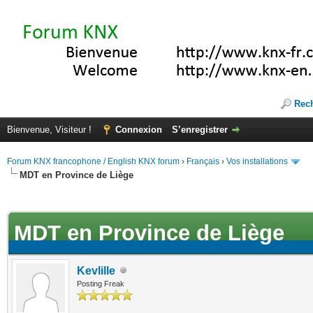
Rec
Bienvenue, Visiteur !
Connexion
S’enregistrer
Forum KNX francophone / English KNX forum
›
Français
›
Vos installations
MDT en Province de Liège
(s))
MDT en Province de Liège
Kevlille
Posting Freak