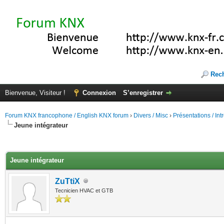
Rec
Bienvenue, Visiteur !
Connexion
S’enregistrer
Forum KNX francophone / English KNX forum
›
Divers / Misc
›
Présentations / In
Jeune intégrateur
(s))
Jeune intégrateur
ZuTtiX
Tecnicien HVAC et GTB