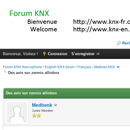
Rec
Bienvenue, Visiteur !
Connexion
S’enregistrer
Forum KNX francophone / English KNX forum
›
Français
›
Matériel KNX
Des avis sur zennio allinbox
(s))
Des avis sur zennio allinbox
Medbenk
Junior Member