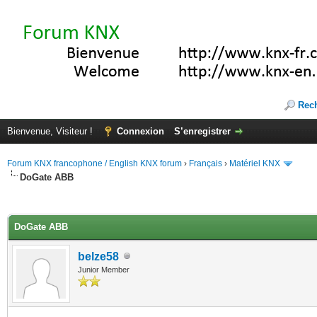
Rec
Bienvenue, Visiteur !
Connexion
S’enregistrer
Forum KNX francophone / English KNX forum
›
Français
›
Matériel KNX
DoGate ABB
(s))
DoGate ABB
belze58
Junior Member