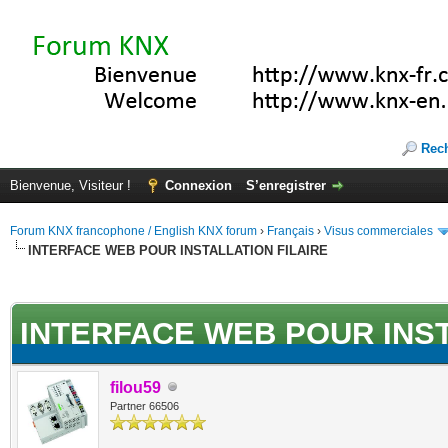
Rec
Bienvenue, Visiteur !
Connexion
S’enregistrer
Forum KNX francophone / English KNX forum
›
Français
›
Visus commerciales
INTERFACE WEB POUR INSTALLATION FILAIRE
(s))
INTERFACE WEB POUR INST
filou59
Partner 66506