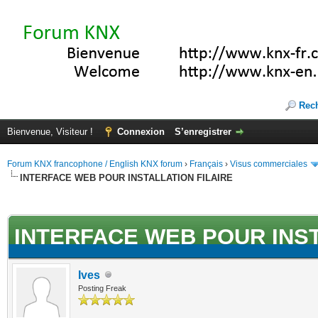
Rec
Bienvenue, Visiteur !
Connexion
S’enregistrer
Forum KNX francophone / English KNX forum
›
Français
›
Visus commerciales
INTERFACE WEB POUR INSTALLATION FILAIRE
(s))
INTERFACE WEB POUR INST
Ives
Posting Freak