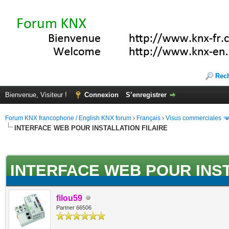
Rec
Bienvenue, Visiteur !
Connexion
S’enregistrer
Forum KNX francophone / English KNX forum
›
Français
›
Visus commerciales
INTERFACE WEB POUR INSTALLATION FILAIRE
(s))
INTERFACE WEB POUR INST
filou59
Partner 66506