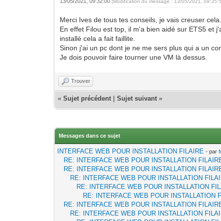
13/05/2021, 09:32:00
(Modification du message : 13/05/2021, 09:35:
Merci Ives de tous tes conseils, je vais creuser cela
En effet Filou est top, il m'a bien aidé sur ETS5 et 
installé cela a fait faillite.
Sinon j'ai un pc dont je ne me sers plus qui a un co
Je dois pouvoir faire tourner une VM là dessus.
Trouver
«
Sujet précédent
|
Sujet suivant
»
Messages dans ce sujet
INTERFACE WEB POUR INSTALLATION FILAIRE
- par
RE: INTERFACE WEB POUR INSTALLATION FILAIR
RE: INTERFACE WEB POUR INSTALLATION FILAIR
RE: INTERFACE WEB POUR INSTALLATION FILA
RE: INTERFACE WEB POUR INSTALLATION FI
RE: INTERFACE WEB POUR INSTALLATION F
RE: INTERFACE WEB POUR INSTALLATION FILAIR
RE: INTERFACE WEB POUR INSTALLATION FILA