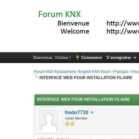
Bienvenue, Visiteur !
Connexion
S’enregistrer
Forum KNX francophone / English KNX forum
›
Français
›
Visu
INTERFACE WEB POUR INSTALLATION FILAIRE
Moyenne : 0 (0 vote(s))
1
2
3
4
5
INTERFACE WEB POUR INSTALLATION FILAIRE
fredo7730
Junior Member