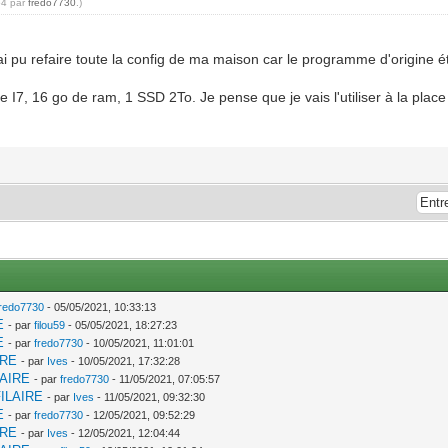
54 par
fredo7730
.)
.
j'ai pu refaire toute la config de ma maison car le programme d'origine ét
re I7, 16 go de ram, 1 SSD 2To. Je pense que je vais l'utiliser à la plac
fredo7730
- 05/05/2021, 10:33:13
E
- par
filou59
- 05/05/2021, 18:27:23
E
- par
fredo7730
- 10/05/2021, 11:01:01
IRE
- par
Ives
- 10/05/2021, 17:32:28
LAIRE
- par
fredo7730
- 11/05/2021, 07:05:57
ILAIRE
- par
Ives
- 11/05/2021, 09:32:30
E
- par
fredo7730
- 12/05/2021, 09:52:29
IRE
- par
Ives
- 12/05/2021, 12:04:44