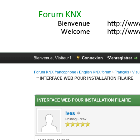
Bienvenue, Visiteur !
Connexion
S’enregistrer
Forum KNX francophone / English KNX forum
›
Français
›
Visu
INTERFACE WEB POUR INSTALLATION FILAIRE
Moyenne : 0 (0 vote(s))
1
2
3
4
5
INTERFACE WEB POUR INSTALLATION FILAIRE
Ives
Posting Freak