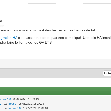
pa.
er.
 envie mais à mon avis c'est des heures et des heures de taf.
tégration HA
c'est assez rapide et pas très compliqué. Une fois HA insta
faudra faire le lien avec les GA ETS.
fredo7730
- 05/05/2021, 10:33:13
E
- par
filou59
- 05/05/2021, 18:27:23
E
- par
fredo7730
- 10/05/2021, 11:01:01