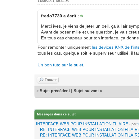
11/05/2021, 09:32:30
fredo7730 a écrit :
Merci ives, je viens de jeter un oeil, ça à l'air sym
Avant de poser mille et une question, je vais creus
En tous cas chapeau pour ton interface, ça donne
Pour remonter uniquement
les devices KNX de l’in
tous les cas, quelque soit le superviseur utilisé, il 
Un bon tuto sur le sujet.
Trouver
«
Sujet précédent
|
Sujet suivant
»
Messages dans ce sujet
INTERFACE WEB POUR INSTALLATION FILAIRE
- par
RE: INTERFACE WEB POUR INSTALLATION FILAIR
RE: INTERFACE WEB POUR INSTALLATION FILAIR