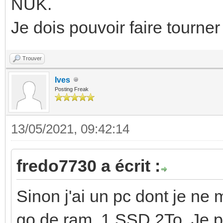
NUK.
Je dois pouvoir faire tourne
Trouver
Ives
Posting Freak
13/05/2021, 09:42:14
fredo7730 a écrit :
Sinon j'ai un pc dont je ne 
go de ram, 1 SSD 2To. Je pen