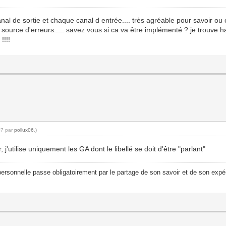
de sortie et chaque canal d entrée.... très agréable pour savoir ou on 
e source d'erreurs..... savez vous si ca va être implémenté ? je trouv
!!!!
07 par
pollux06
.)
 j'utilise uniquement les GA dont le libellé se doit d'être "parlant"
ersonnelle passe obligatoirement par le partage de son savoir et de son expér