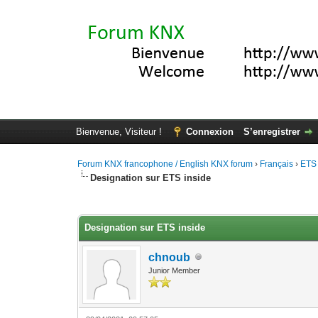
Bienvenue, Visiteur !
Connexion
S’enregistrer
Forum KNX francophone / English KNX forum
›
Français
›
ETS
Designation sur ETS inside
Moyenne : 0 (0 vote(s))
1
2
3
4
5
Designation sur ETS inside
chnoub
Junior Member