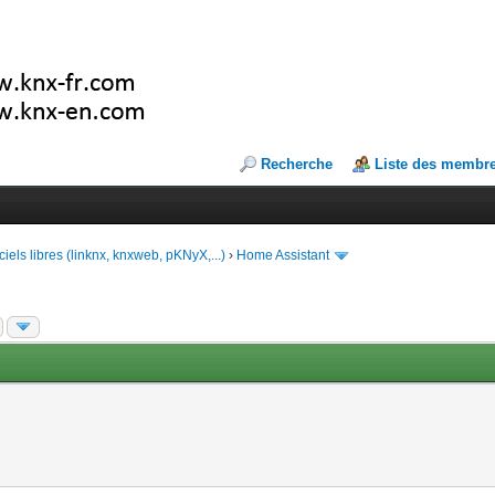
Recherche
Liste des membr
ciels libres (linknx, knxweb, pKNyX,...)
›
Home Assistant