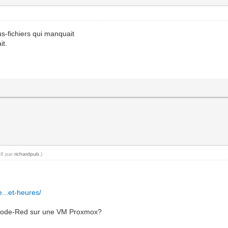
us-fichiers qui manquait
it.
d
28 par
richardpub
.)
e...et-heures/
t Node-Red sur une VM Proxmox?