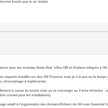
'énorme boulot que tu as réalisé.
tions avec les modules Node-Red, Influx-DB et Grafana intégrés à HA
s séparés installés sur des VM Proxmox mais je n'ai pas eu le temps de
donc chronophage à implémenter.
ment à cause du boulot mais ça va s'arranger au 4 ème trimestre ; si t
on conseil pour les installations).
e relatif à l'organisation des dossiers/fichiers de HA mais Gwendal l'a 