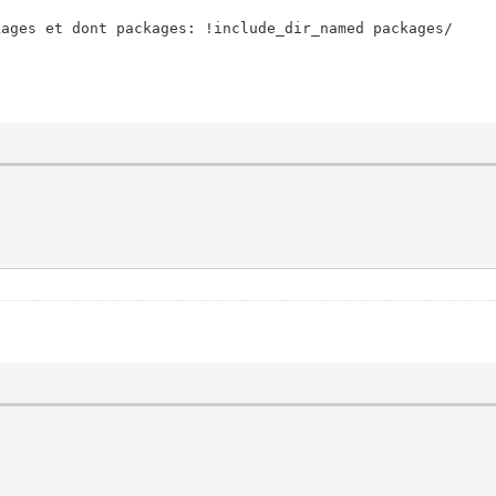
kages et dont
packages: !include_dir_named
packages
/