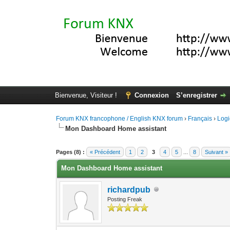
Bienvenue, Visiteur !
Connexion
S’enregistrer
Forum KNX francophone / English KNX forum
›
Français
›
Logi
Mon Dashboard Home assistant
Moyenne : 5 (2 vote(s))
1
2
3
4
5
Pages (8) :
« Précédent
1
2
3
4
5
...
8
Suivant »
Mon Dashboard Home assistant
richardpub
Posting Freak