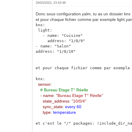
29/03/2022, 23:43:48
Donc sous configuration.yalm, tu as un dossier knx
et pour chaque fichier comme par exemple light.yaml
knx:
light:
- name: "Cuisine"
address: "1/0/9"
- name: "Salon"
address: "1/0/10"
et pour chaque fichier comme par exemple
knx:
sensor
:
# Bureau Etage T° Réelle
-
name
:
"Bureau Etage T° Réelle"
state_address
:
"10/0/4"
sync_state
:
every 60
type
:
temperature
et c'est le "/"
packages: !include_dir_n