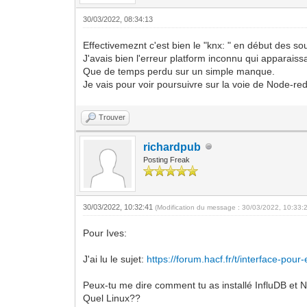
30/03/2022, 08:34:13
Effectivemeznt c'est bien le "knx: " en début des so
J'avais bien l'erreur platform inconnu qui apparaissa
Que de temps perdu sur un simple manque.
Je vais pour voir poursuivre sur la voie de Node-re
Trouver
richardpub
Posting Freak
30/03/2022, 10:32:41
(Modification du message : 30/03/2022, 10:33:
Pour Ives:
J'ai lu le sujet:
https://forum.hacf.fr/t/interface-pour-
Peux-tu me dire comment tu as installé InfluDB e
Quel Linux??