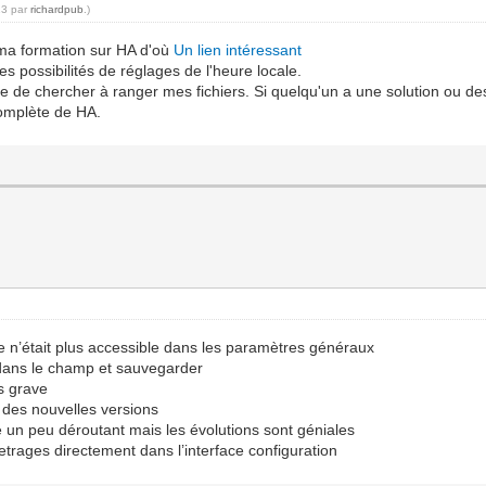
13 par
richardpub
.)
ma formation sur HA d'où
Un lien intéressant
les possibilités de réglages de l'heure locale.
rce de chercher à ranger mes fichiers. Si quelqu'un a une solution ou de
 complète de HA.
ne n’était plus accessible dans les paramètres généraux
 dans le champ et sauvegarder
s grave
 des nouvelles versions
un peu déroutant mais les évolutions sont géniales
trages directement dans l’interface configuration