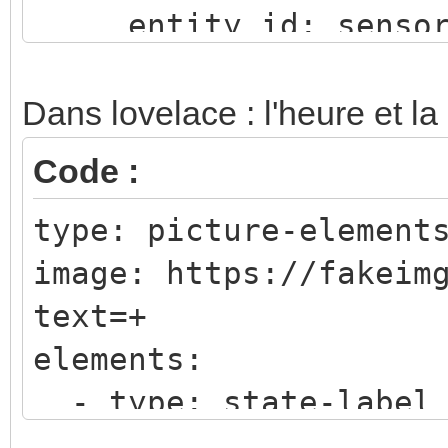
entity_id: sensor
value_template: 
{% set months = ["
Dans lovelace : l'heure et la
"Mars", "Avril", "Mai
Code :
"Août", "Septembre", 
type: picture-element
"Decembre"] %}
image: https://fakeim
{% set days = ["L
text=+
"Mercredi", "Jeudi", 
elements:
"Dimanche"] %}
- type: state-label
{{ days[now().wee
entity: sensor.tim