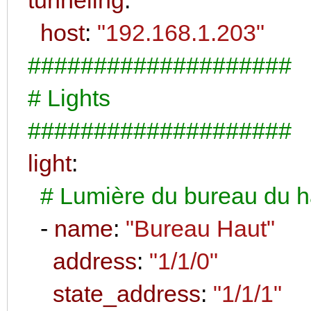
host
:
"192.168.1.203"
####################
# Lights
####################
light
:
# Lumière du bureau du h
-
name
:
"Bureau Haut"
address
:
"1/1/0"
state_address
:
"1/1/1"