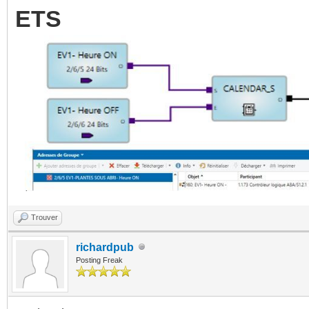
ETS
Trouver
richardpub
Posting Freak