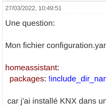
left: 50%
27/03/2022, 10:49:51
font-size: 0.8vw
Une question:
Mon fichier configuration.yam
homeassistant
:
packages
:
!include_dir_n
car j'ai installé KNX dans