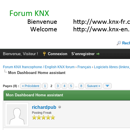
Rec
Bienvenue, Visiteur !
Connexion
S’enregistrer
Forum KNX francophone / English KNX forum
›
Français
›
Logiciels libres (linkn
Mon Dashboard Home assistant
(s))
Pages (8) :
« Précédent
1
2
3
4
5
...
8
Suivant »
Mon Dashboard Home assistant
richardpub
Posting Freak