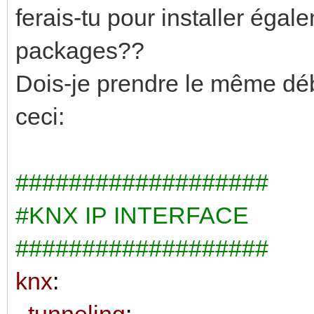
ferais-tu pour installer éga
packages??
Dois-je prendre le même d
ceci:
###################
#KNX IP INTERFACE
###################
knx
:
tunneling
: