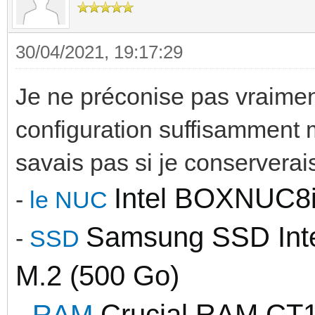
30/04/2021, 19:17:29
Je ne préconise pas vraiment
configuration suffisamment 
savais pas si je conserverai
Intel BOXNUC8
-
le NUC
Samsung SSD Int
-
SSD
M.2 (500 Go)
Crucial RAM C
-
RAM