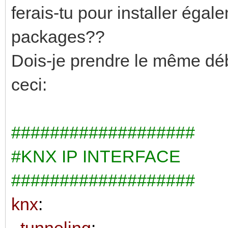
ferais-tu pour installer éga
packages??
Dois-je prendre le même d
ceci:
###################
#KNX IP INTERFACE
###################
knx
:
tunneling
: