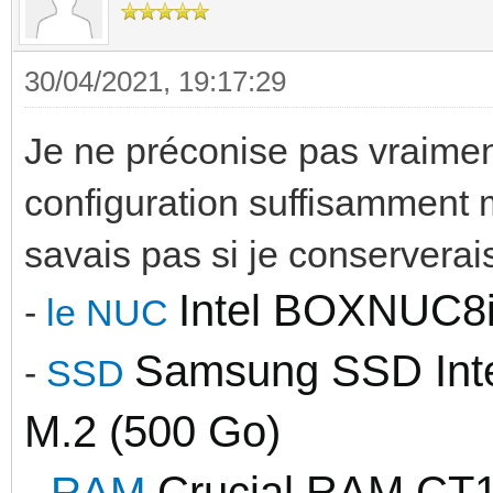
30/04/2021, 19:17:29
Je ne préconise pas vraiment
configuration suffisamment 
savais pas si je conserverai
Intel BOXNUC8
-
le NUC
Samsung SSD Int
-
SSD
M.2 (500 Go)
Crucial RAM C
-
RAM