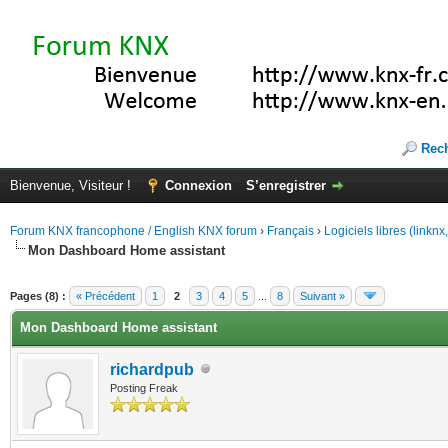
Rec
Bienvenue, Visiteur !
Connexion
S’enregistrer
Forum KNX francophone / English KNX forum
›
Français
›
Logiciels libres (linkn
Mon Dashboard Home assistant
(s))
Pages (8) :
« Précédent
1
2
3
4
5
...
8
Suivant »
Mon Dashboard Home assistant
richardpub
Posting Freak