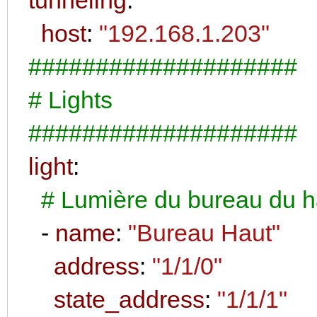
host
:
"192.168.1.203"
####################
# Lights
####################
light
:
# Lumière du bureau du h
-
name
:
"Bureau Haut"
address
:
"1/1/0"
state_address
:
"1/1/1"