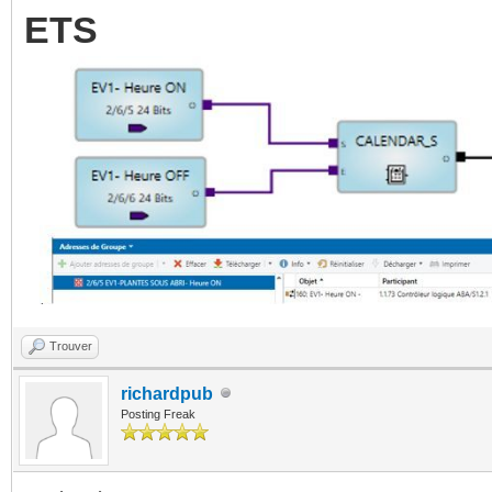
ETS
Trouver
richardpub
Posting Freak