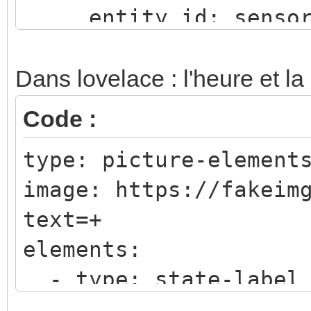
entity_id: sensor
value_template: 
{% set months = ["
Dans lovelace : l'heure et la
"Mars", "Avril", "Mai
Code :
"Août", "Septembre", 
type: picture-element
"Decembre"] %}
image: https://fakeim
{% set days = ["L
text=+
"Mercredi", "Jeudi", 
elements:
"Dimanche"] %}
- type: state-label
{{ days[now().wee
entity: sensor.tim