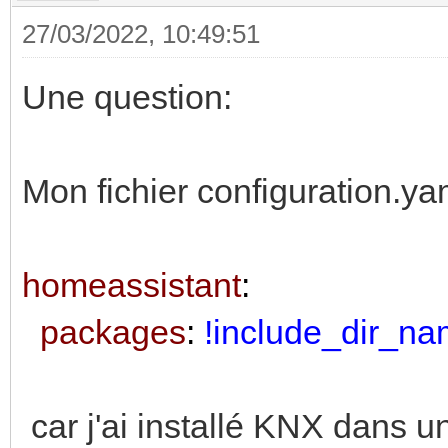
left: 50%
27/03/2022, 10:49:51
font-size: 0.8vw
Une question:
Mon fichier configuration.yam
homeassistant
:
packages
:
!include_dir_n
car j'ai installé KNX dans