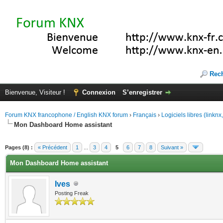
Rec
Bienvenue, Visiteur !
Connexion
S’enregistrer
Forum KNX francophone / English KNX forum
›
Français
›
Logiciels libres (linkn
Mon Dashboard Home assistant
(s))
Pages (8) :
« Précédent
1
...
3
4
5
6
7
8
Suivant »
Mon Dashboard Home assistant
Ives
Posting Freak