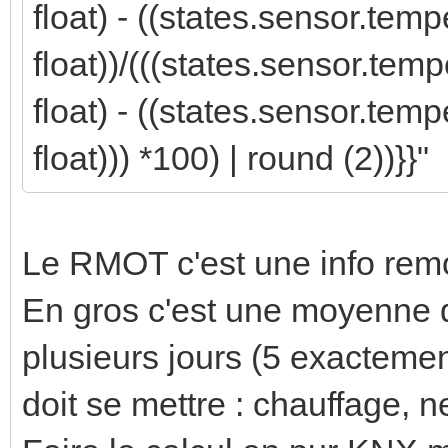
float) - ((states.sensor.tem
float))/(((states.sensor.tem
float) - ((states.sensor.tem
float))) *100) | round (2))}}"
Le RMOT c'est une info rem
En gros c'est une moyenne d
plusieurs jours (5 exacteme
doit se mettre : chauffage, n