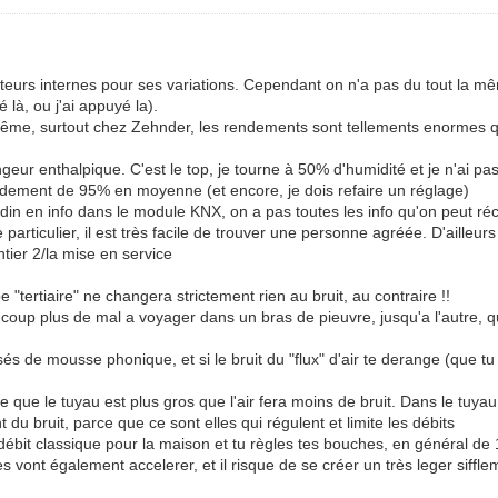
apteurs internes pour ses variations. Cependant on n'a pas du tout la 
 là, ou j'ai appuyé la).
même, surtout chez Zehnder, les rendements sont tellements enormes qu'i
ur enthalpique. C'est le top, je tourne à 50% d'humidité et je n'ai pas
 rendement de 95% en moyenne (et encore, je dois refaire un réglage)
din en info dans le module KNX, on a pas toutes les info qu'on peut réc
ticulier, il est très facile de trouver une personne agréée. D'ailleur
tier 2/la mise en service
"tertiaire" ne changera strictement rien au bruit, au contraire !!
coup plus de mal a voyager dans un bras de pieuvre, jusqu'a l'autre, 
és de mousse phonique, et si le bruit du "flux" d'air te derange (que tu 
e que le tuyau est plus gros que l'air fera moins de bruit. Dans le tuy
 du bruit, parce que ce sont elles qui régulent et limite les débits
le débit classique pour la maison et tu règles tes bouches, en général
vont également accelerer, et il risque de se créer un très leger siffleme