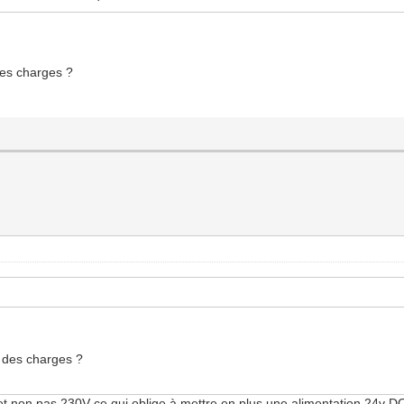
es charges ?
 des charges ?
4V et non pas 230V ce qui oblige à mettre en plus une alimentation 24v 