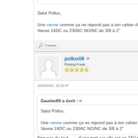
Salut Pollux,
Une
vanne
comme ça ne répond pas à ton cahier d
Vanne 24DC ou 230AC NO/NC de 3/8 à 2"
Trouver
pollux06
Posting Freak
16/04/2021, 15:20:47
Gautier60 a écrit :
Salut Pollux,
Une
vanne
comme ça ne répond pas à ton cahier
Vanne 24DC ou 230AC NO/NC de 3/8 à 2"
Non pas du tout ...... d'une part car elle est en 2