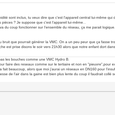
ité sont inclus, tu veux dire que c'est l'appareil central lui-même qui 
 pièces ? Je suppose que c'est l'appareil lui-même...
va du coup fonctionner sur l'ensemble du réseau, ça me parait logique.
ruit que pourrait générer la VMC. On a un peu peur que ça fasse trop
che est prise disons le soir vers 21h30 alors que notre enfant dort dan
nt pas les bouches comme une VMC Hydro B.
 pour faire des reseaux comme sur le tertiaire et non en "pieuvre",pour 
fait beaucoup, alors que moi j'aurai un réseaux en DN160 pour l'insuffl
se de l'air dans la gaine est bien plus lente du coup il faudrait collé 