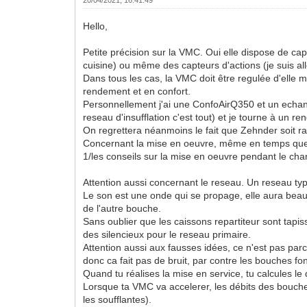
Hello,
Petite précision sur la VMC. Oui elle dispose de c
cuisine) ou même des capteurs d'actions (je suis allé
Dans tous les cas, la VMC doit être regulée d'elle 
rendement et en confort.
Personnellement j'ai une ConfoAirQ350 et un echange
reseau d'insufflation c'est tout) et je tourne à un
On regrettera néanmoins le fait que Zehnder soit ra
Concernant la mise en oeuvre, même en temps que par
1/les conseils sur la mise en oeuvre pendant le chan
Attention aussi concernant le reseau. Un reseau type 
Le son est une onde qui se propage, elle aura beau
de l'autre bouche.
Sans oublier que les caissons repartiteur sont tapiss
des silencieux pour le reseau primaire.
Attention aussi aux fausses idées, ce n'est pas parc
donc ca fait pas de bruit, par contre les bouches font
Quand tu réalises la mise en service, tu calcules 
Lorsque ta VMC va accelerer, les débits des bouches 
les soufflantes).