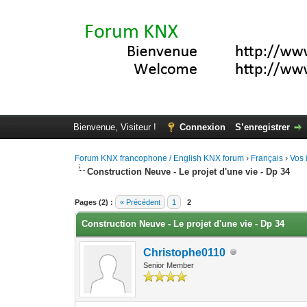
Bienvenue, Visiteur !
Connexion
S’enregistrer
Forum KNX francophone / English KNX forum
›
Français
›
Vos 
Construction Neuve - Le projet d'une vie - Dp 34
Moyenne : 5 (1 vote(s))
1
2
3
4
5
Pages (2) :
« Précédent
1
2
Construction Neuve - Le projet d'une vie - Dp 34
Christophe0110
Senior Member