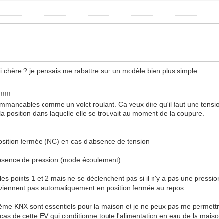
si chère ? je pensais me rabattre sur un modèle bien plus simple.
!!!!
mmandables comme un volet roulant. Ca veux dire qu'il faut une tensio
a position dans laquelle elle se trouvait au moment de la coupure.
 position fermée (NC) en cas d'absence de tension
absence de pression (mode écoulement)
es points 1 et 2 mais ne se déclenchent pas si il n'y a pas une pressi
eviennent pas automatiquement en position fermée au repos.
tème KNX sont essentiels pour la maison et je ne peux pas me permett
e cas de cette EV qui conditionne toute l'alimentation en eau de la maiso