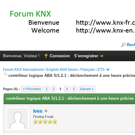
Rec
Bienvenue, Visiteur !
Connexion
S’enregistrer
Forum KNX francophone / English KNX forum
›
Français
›
ETS
contrôleur logique ABA S/1.2.1 : déclenchement à une heure précis
(s))
Pages (5) :
« Précédent
1
2
3
4
5
Suivant »
contrôleur logique ABA S/1.2.1 : déclenchement à une heure précise
Ives
Posting Freak