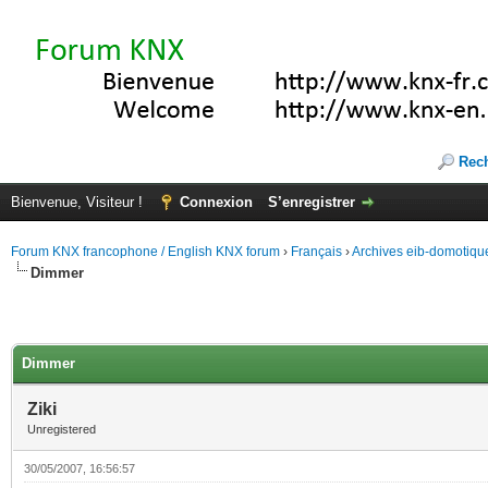
Rec
Bienvenue, Visiteur !
Connexion
S’enregistrer
Forum KNX francophone / English KNX forum
›
Français
›
Archives eib-domotiqu
Dimmer
Dimmer
Ziki
Unregistered
30/05/2007, 16:56:57