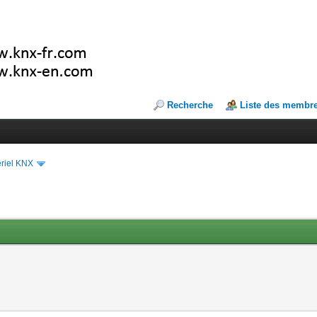
Recherche
Liste des membr
riel KNX
n