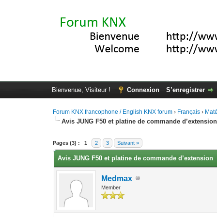
Bienvenue, Visiteur !
Connexion
S’enregistrer
Forum KNX francophone / English KNX forum
›
Français
›
Maté
Avis JUNG F50 et platine de commande d’extensio
Moyenne : 0 (0 vote(s))
1
2
3
4
5
Pages (3) :
1
2
3
Suivant »
Avis JUNG F50 et platine de commande d’extension
Medmax
Member