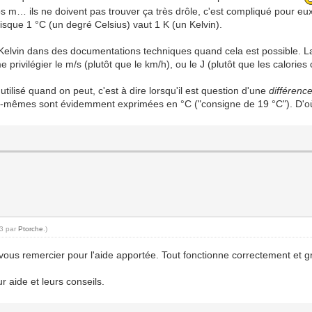
s m… ils ne doivent pas trouver ça très drôle, c'est compliqué pour eu
puisque 1 °C (un degré Celsius) vaut 1 K (un Kelvin).
elvin dans des documentations techniques quand cela est possible. La r
rivilégier le m/s (plutôt que le km/h), ou le J (plutôt que les calories 
tilisé quand on peut, c'est à dire lorsqu'il est question d'une
différenc
es-mêmes sont évidemment exprimées en °C ("consigne de 19 °C"). D'où 
03 par
Ptorche
.)
vous remercier pour l'aide apportée. Tout fonctionne correctement et gr
r aide et leurs conseils.