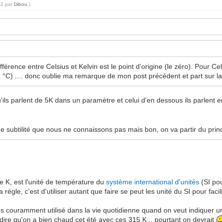
42 par
Dibou
.)
érence entre Celsius et Kelvin est le point d'origine (le zéro). Pour Cel
 °C) .... donc oublie ma remarque de mon post précédent et part sur la
ils parlent de 5K dans un paramètre et celui d'en dessous ils parlent e
ne subtilité que nous ne connaissons pas mais bon, on va partir du pri
le K, est l'unité de température du
système international d'unités
(SI pou
règle, c'est d'utiliser autant que faire se peut les unité du SI pour fac
 plus couramment utilisé dans la vie quotidienne quand on veut indiquer 
dire qu'on a bien chaud cet été avec ces 315 K... pourtant on devrait