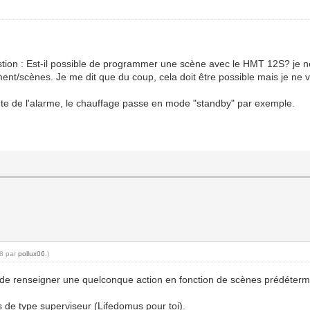
uestion : Est-il possible de programmer une scène avec le HMT 12S? je 
ment/scènes. Je me dit que du coup, cela doit être possible mais je ne
ute de l'alarme, le chauffage passe en mode "standby" par exemple.
58 par
pollux06
.)
té de renseigner une quelconque action en fonction de scènes prédéterm
s de type superviseur (Lifedomus pour toi).