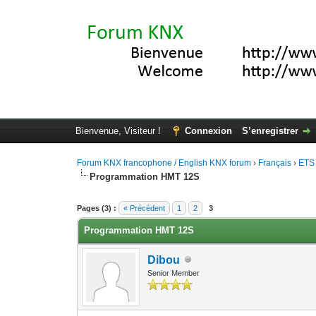
Bienvenue, Visiteur !
Connexion
S’enregistrer
Forum KNX francophone / English KNX forum
›
Français
›
ETS
Programmation HMT 12S
Moyenne : 0 (0 vote(s))
1
2
3
4
5
Pages (3) :
« Précédent
1
2
3
Programmation HMT 12S
Dibou
Senior Member