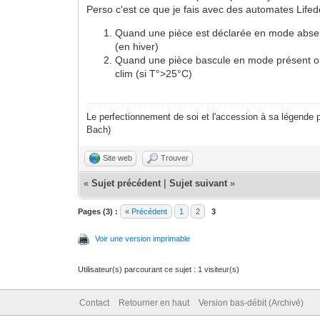
Perso c'est ce que je fais avec des automates Life
Quand une pièce est déclarée en mode absenc
(en hiver)
Quand une pièce bascule en mode présent on ou
clim (si T°>25°C)
Le perfectionnement de soi et l'accession à sa légende p
Bach)
Site web
Trouver
«
Sujet précédent
|
Sujet suivant
»
Pages (3) :
« Précédent
1
2
3
Voir une version imprimable
Utilisateur(s) parcourant ce sujet : 1 visiteur(s)
Contact
Retourner en haut
Version bas-débit (Archivé)