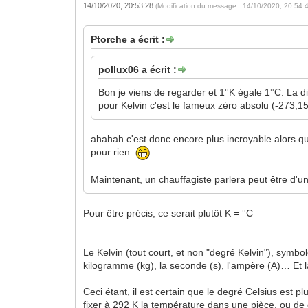
14/10/2020, 20:53:28
(Modification du message : 14/10/2020, 20:54:
Ptorche a écrit :
pollux06 a écrit :
Bon je viens de regarder et 1°K égale 1°C. La diff
pour Kelvin c'est le fameux zéro absolu (-273,15
ahahah c'est donc encore plus incroyable alors qu'
pour rien
Maintenant, un chauffagiste parlera peut être d'u
Pour être précis, ce serait plutôt K = °C
Le Kelvin (tout court, et non "degré Kelvin"), symbo
kilogramme (kg), la seconde (s), l'ampère (A)… Et la 
Ceci étant, il est certain que le degré Celsius est
fixer à 292 K la température dans une pièce, ou de 