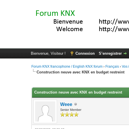
Bienvenue, Visiteur !
Connexion
S’enregistrer
Forum KNX francophone / English KNX forum
›
Français
›
Vos 
Construction neuve avec KNX en budget restreint
Moyenne : 3.67 (3 vote(s))
1
2
3
4
5
Construction neuve avec KNX en budget restreint
Weee
Senior Member