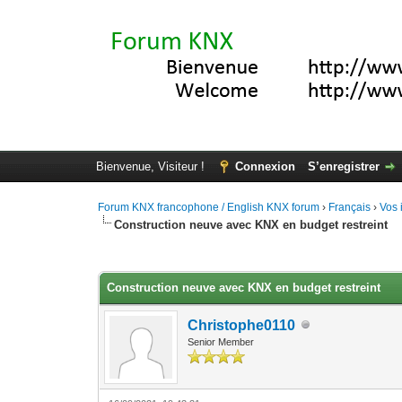
Bienvenue, Visiteur !
Connexion
S’enregistrer
Forum KNX francophone / English KNX forum
›
Français
›
Vos 
Construction neuve avec KNX en budget restreint
Moyenne : 3.67 (3 vote(s))
1
2
3
4
5
Construction neuve avec KNX en budget restreint
Christophe0110
Senior Member