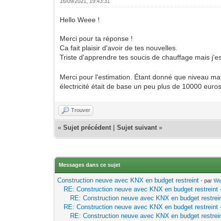
16/09/2021, 19:43:31
Hello Weee !
Merci pour ta réponse !
Ca fait plaisir d'avoir de tes nouvelles.
Triste d'apprendre tes soucis de chauffage mais j'e
Merci pour l'estimation. Étant donné que niveau m
électricité était de base un peu plus de 10000 euros 
Trouver
«
Sujet précédent
|
Sujet suivant
»
Messages dans ce sujet
Construction neuve avec KNX en budget restreint
- par
We
RE: Construction neuve avec KNX en budget restreint
RE: Construction neuve avec KNX en budget restrei
RE: Construction neuve avec KNX en budget restreint
RE: Construction neuve avec KNX en budget restrei