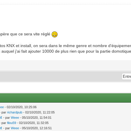
spère que ce sera vite réglé
atos KNX et install, on sera dans le même genre et nombre d'équipemen
auquel j'ai fait ajouter 10000 de plus rien que pour la partie domotique.
ee
- 02/10/2020, 10:25:06
- par
richardpub
- 02/10/2020, 11:22:05
nt
- par
Weee
- 05/10/2020, 11:54:01
- par
filou59
- 02/10/2020, 11:32:05
nt
- par
Weee
- 05/10/2020, 12:16:51