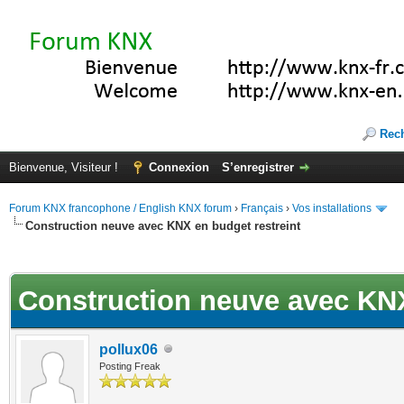
Rec
Bienvenue, Visiteur !
Connexion
S’enregistrer
Forum KNX francophone / English KNX forum
›
Français
›
Vos installations
Construction neuve avec KNX en budget restreint
ote(s))
Construction neuve avec KNX
pollux06
Posting Freak