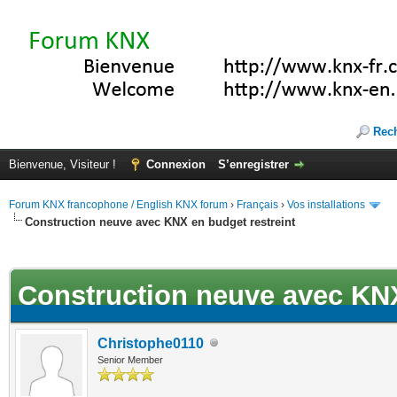
Rec
Bienvenue, Visiteur !
Connexion
S’enregistrer
Forum KNX francophone / English KNX forum
›
Français
›
Vos installations
Construction neuve avec KNX en budget restreint
ote(s))
Construction neuve avec KNX
Christophe0110
Senior Member