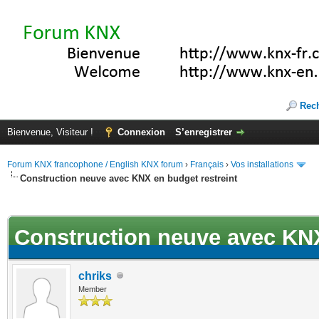
Rec
Bienvenue, Visiteur !
Connexion
S’enregistrer
Forum KNX francophone / English KNX forum
›
Français
›
Vos installations
Construction neuve avec KNX en budget restreint
ote(s))
Construction neuve avec KNX
chriks
Member