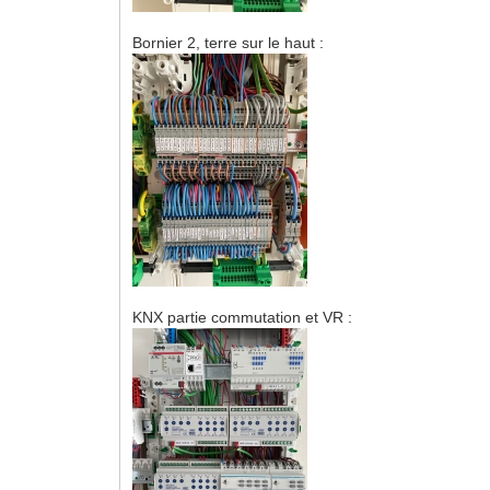
Bornier 2, terre sur le haut :
KNX partie commutation et VR :