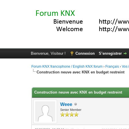
Bienvenue, Visiteur !
Connexion
S’enregistrer
Forum KNX francophone / English KNX forum
›
Français
›
Vos 
Construction neuve avec KNX en budget restreint
Moyenne : 3.67 (3 vote(s))
1
2
3
4
5
Construction neuve avec KNX en budget restreint
Weee
Senior Member