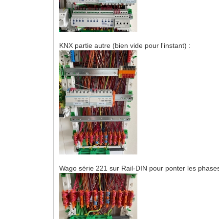
KNX partie autre (bien vide pour l'instant) :
Wago série 221 sur Rail-DIN pour ponter les phases 