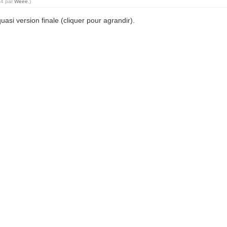
44 par
Weee
.)
asi version finale (cliquer pour agrandir).