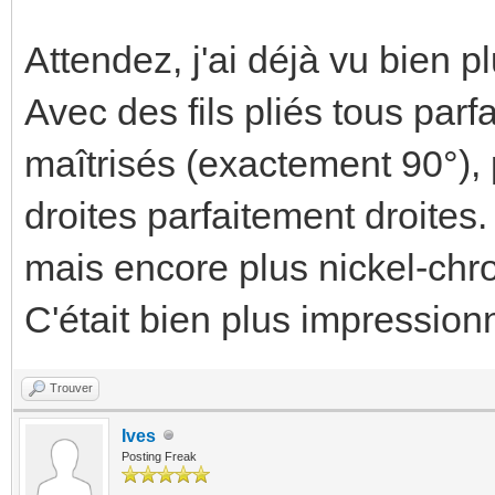
Sur l'idée de mettre un rail d
viennent d'en haut) et un un
bas), je serai moins catégori
mur avec des fils qui pénètr
OK, mais là les fils arrivent e
derrière le coffret.
Il pourrait même y avoir un 
séparer le tableau de la goul
Après, c'est aussi une questio