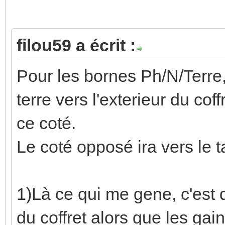
filou59 a écrit :
Les bornes on les mets c
que les fils sont au bon endr
a une question de logique. L
très logique.
La logique de l'électricien 
ceci :
Haut gauche - Points lum