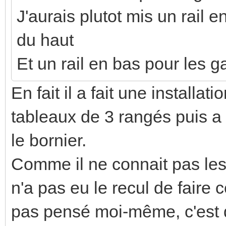
Bas gauche - Prises comm
Haut droit - Volet roulant
de mesures
Bas gauche - Circuit spéci
prises (n'est relié à rien e
filou59 a écrit :
Pour les bornes Ph/N/Terre, 
terre vers l'exterieur du coff