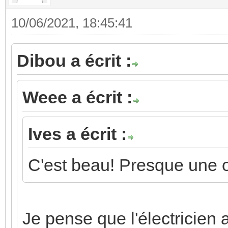
maintenance.
Il faut voir aussi si le câblage
rigide ou en fil souple. S'il es
de bornes toutes dans le mê
des concentration de fils à 
devenir bien casse-pied. D'où
ça...
Trouver