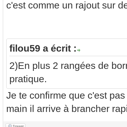
ce coté.
Le coté opposé ira vers le t
1)Là ce qui me gene, c'est 
du coffret alors que les gain
J'aurais plutot mis un rail e
du haut
Et un rail en bas pour les g
En fait il a fait une installa