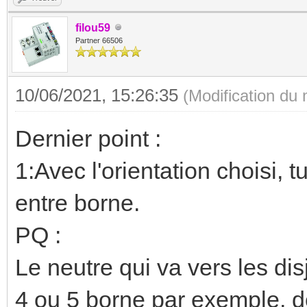
tableaux de 3 rangés puis a 
le bornier.
Comme il ne connait pas les 
n'a pas eu le recul de faire c
pas pensé moi-même, c'est 
c'est comme un rajout sur de 
filou59 a écrit :