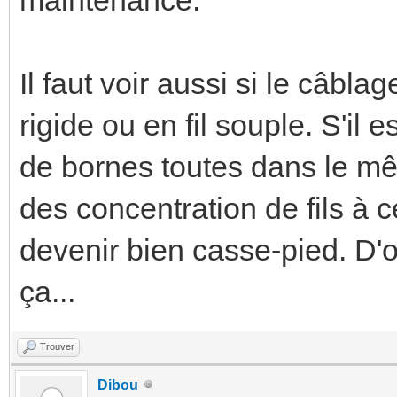
Ives a écrit :
C'est beau! Presque une œu
Je pense que l'électricien a
Trouver
Dibou
Senior Member
10/06/2021, 18:36:29