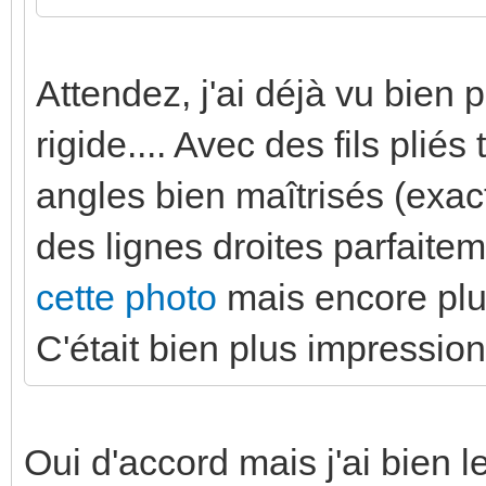
Dibou
Senior Member
10/06/2021, 18:40:47
Weee a écrit :
Ives a écrit :
C'est beau! Presque une œ
Je pense que l'électricien 