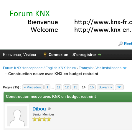
Rec
Bienvenue, Visiteur !
Connexion
S’enregistrer
Forum KNX francophone / English KNX forum
›
Français
›
Vos installations
Construction neuve avec KNX en budget restreint
ote(s))
Pages (15) :
« Précédent
1
...
11
12
13
14
15
Suivant »
Construction neuve avec KNX en budget restreint
Dibou
Senior Member