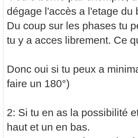
2)En plus 2 rangées de born
pratique.
Je te confirme que c'est pas 
main il arrive à brancher ra
Trouver
filou59
Partner 66506
10/06/2021, 15:26:35
(Modification du
Dernier point :