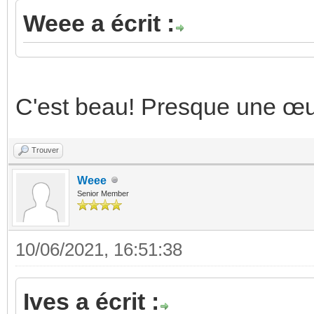
Donc oui si tu peux a minima 
faire un 180°)
2: Si tu en as la possibilité
haut et un en bas.
Ou tu me payes l'AR et je vie
KNX Partner Base / Avancé
Ma boite de MP est pleine, mer