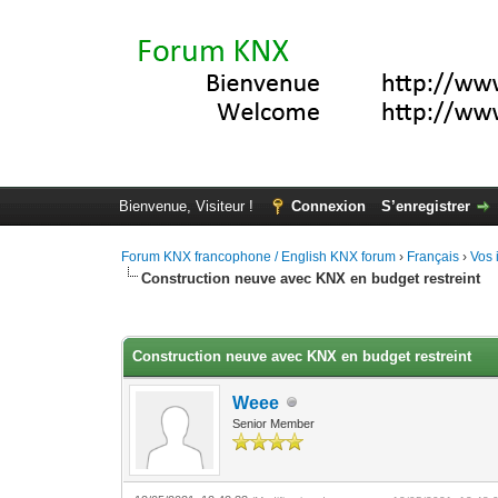
Bienvenue, Visiteur !
Connexion
S’enregistrer
Forum KNX francophone / English KNX forum
›
Français
›
Vos 
Construction neuve avec KNX en budget restreint
Moyenne : 3.67 (3 vote(s))
1
2
3
4
5
Construction neuve avec KNX en budget restreint
Weee
Senior Member