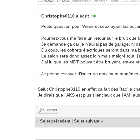
12/05/2021, 12:42:33
(Modification du message : 12/05/2021, 12:48:
Christophe0110 a écrit :
Petite question pour Weee et ceux ayant les acti
Pourriez-vous me faire un retour sur le bruit que f
Je demande ça car je n'aurai pas de garage, ni 
Du coup, les coffrets électriques seront dans ma
Le salon sera donc assez loin mais malgré tout, j'a
J'ai lu que les MDT pouvait être bruyant, est-ce v
Je pense essayer d'isoler un maximum mon/mes coff
Salut Christophe0110 en effet ca fait des "tac" a 
Je dirais que l'AKS est plus silencieux que l'AMI aus
Trouver
«
Sujet précédent
|
Sujet suivant
»