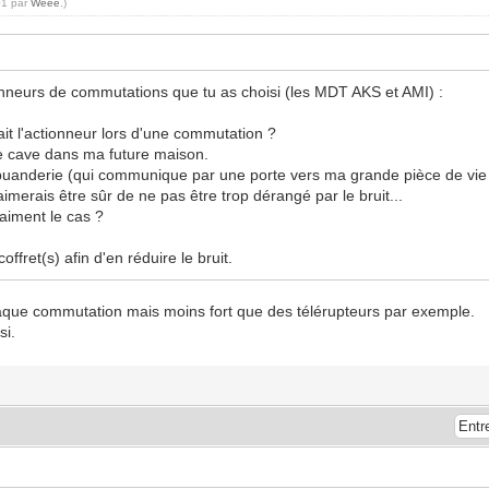
01 par
Weee
.)
onneurs de commutations que tu as choisi (les MDT AKS et AMI) :
ait l'actionneur lors d'une commutation ?
de cave dans ma future maison.
 buanderie (qui communique par une porte vers ma grande pièce de vie c
imerais être sûr de ne pas être trop dérangé par le bruit...
raiment le cas ?
ret(s) afin d'en réduire le bruit.
chaque commutation mais moins fort que des télérupteurs par exemple.
si.