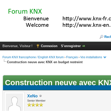
Rec
Bienvenue, Visiteur !
Connexion
S’enregistrer
Forum KNX francophone / English KNX forum
›
Français
›
Vos installations
Construction neuve avec KNX en budget restreint
ote(s))
Construction neuve avec KNX
XeNo
Senior Member