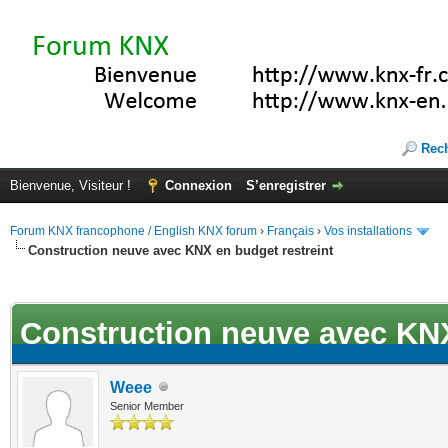
Rec
Bienvenue, Visiteur !
Connexion
S’enregistrer
Forum KNX francophone / English KNX forum
›
Français
›
Vos installations
Construction neuve avec KNX en budget restreint
ote(s))
Construction neuve avec KNX
Weee
Senior Member