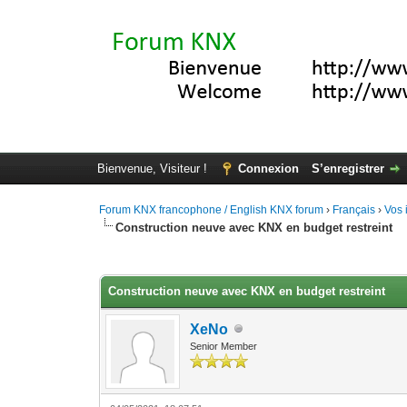
Bienvenue, Visiteur !
Connexion
S’enregistrer
Forum KNX francophone / English KNX forum
›
Français
›
Vos 
Construction neuve avec KNX en budget restreint
Moyenne : 3.67 (3 vote(s))
1
2
3
4
5
Construction neuve avec KNX en budget restreint
XeNo
Senior Member