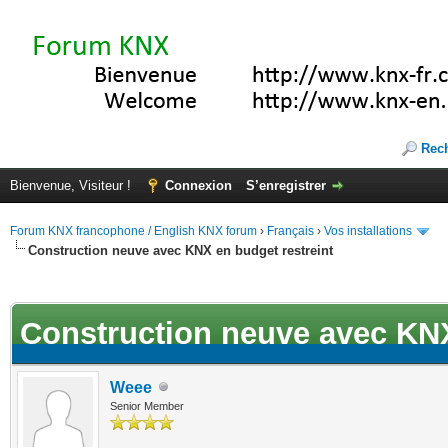
Rec
Bienvenue, Visiteur !
Connexion
S’enregistrer
Forum KNX francophone / English KNX forum
›
Français
›
Vos installations
Construction neuve avec KNX en budget restreint
ote(s))
Construction neuve avec KNX
Weee
Senior Member