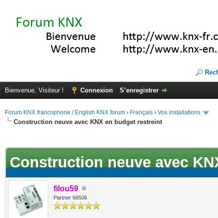
Rec
Bienvenue, Visiteur !
Connexion
S’enregistrer
Forum KNX francophone / English KNX forum
›
Français
›
Vos installations
Construction neuve avec KNX en budget restreint
ote(s))
Construction neuve avec KNX
filou59
Partner 66506