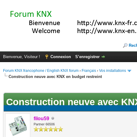
Rec
Bienvenue, Visiteur !
Connexion
S’enregistrer
Forum KNX francophone / English KNX forum
›
Français
›
Vos installations
Construction neuve avec KNX en budget restreint
ote(s))
Construction neuve avec KNX
filou59
Partner 66506