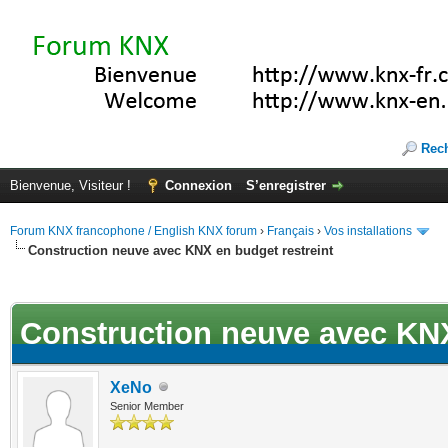
Rec
Bienvenue, Visiteur !
Connexion
S’enregistrer
Forum KNX francophone / English KNX forum
›
Français
›
Vos installations
Construction neuve avec KNX en budget restreint
ote(s))
Construction neuve avec KNX
XeNo
Senior Member