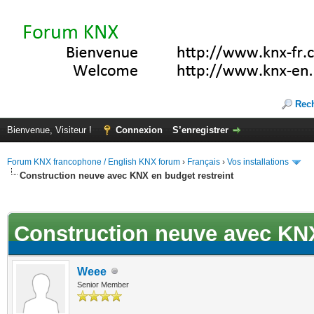
Rec
Bienvenue, Visiteur !
Connexion
S’enregistrer
Forum KNX francophone / English KNX forum
›
Français
›
Vos installations
Construction neuve avec KNX en budget restreint
ote(s))
Construction neuve avec KNX
Weee
Senior Member