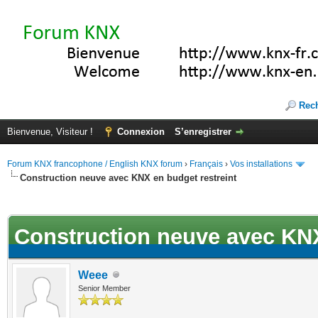
Rec
Bienvenue, Visiteur !
Connexion
S’enregistrer
Forum KNX francophone / English KNX forum
›
Français
›
Vos installations
Construction neuve avec KNX en budget restreint
ote(s))
Construction neuve avec KNX
Weee
Senior Member