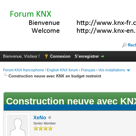
Rec
Bienvenue, Visiteur !
Connexion
S’enregistrer
Forum KNX francophone / English KNX forum
›
Français
›
Vos installations
Construction neuve avec KNX en budget restreint
ote(s))
Construction neuve avec KNX
XeNo
Senior Member