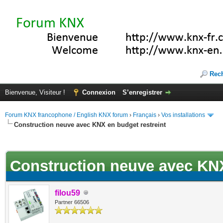
Rec
Bienvenue, Visiteur !
Connexion
S’enregistrer
Forum KNX francophone / English KNX forum
›
Français
›
Vos installations
Construction neuve avec KNX en budget restreint
ote(s))
Construction neuve avec KNX
filou59
Partner 66506