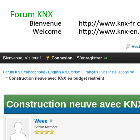
Rec
Bienvenue, Visiteur !
Connexion
S’enregistrer
Forum KNX francophone / English KNX forum
›
Français
›
Vos installations
Construction neuve avec KNX en budget restreint
ote(s))
Construction neuve avec KNX
Weee
Senior Member