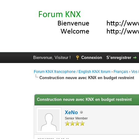
Bienvenue, Visiteur !
Connexion
S’enregistrer
Forum KNX francophone / English KNX forum
›
Français
›
Vos 
Construction neuve avec KNX en budget restreint
Moyenne : 3.67 (3 vote(s))
1
2
3
4
5
Construction neuve avec KNX en budget restreint
XeNo
Senior Member