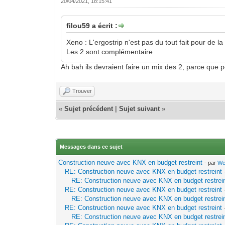
20/04/2021, 18:15:41
filou59 a écrit :
Xeno : L'ergostrip n'est pas du tout fait pour de la
Les 2 sont complémentaire
Ah bah ils devraient faire un mix des 2, parce que p
Trouver
«
Sujet précédent
|
Sujet suivant
»
Messages dans ce sujet
Construction neuve avec KNX en budget restreint
- par
We
RE: Construction neuve avec KNX en budget restreint
RE: Construction neuve avec KNX en budget restrei
RE: Construction neuve avec KNX en budget restreint
RE: Construction neuve avec KNX en budget restrei
RE: Construction neuve avec KNX en budget restreint
RE: Construction neuve avec KNX en budget restrei