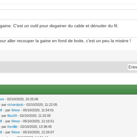
 gaine. C'est un outil pour degainer du cable et dénuder du fil.
our aller recouper la gaine en fond de boite, c'est un peu la misère !
ee
- 02/10/2020, 10:25:06
- par
richardpub
- 02/10/2020, 11:22:05
nt
- par
Weee
- 05/10/2020, 11:54:01
- par
filou59
- 02/10/2020, 11:32:05
nt
- par
Weee
- 05/10/2020, 12:16:51
- par
Kevlille
- 02/10/2020, 13:38:45
nt
- par
Weee
- 05/10/2020, 12:26:07