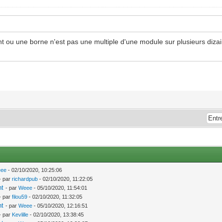
nt ou une borne n'est pas une multiple d'une module sur plusieurs diz
ee
- 02/10/2020, 10:25:06
- par
richardpub
- 02/10/2020, 11:22:05
nt
- par
Weee
- 05/10/2020, 11:54:01
- par
filou59
- 02/10/2020, 11:32:05
nt
- par
Weee
- 05/10/2020, 12:16:51
- par
Kevlille
- 02/10/2020, 13:38:45