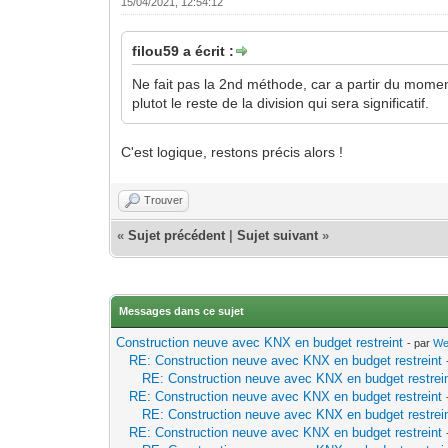
15/04/2021, 12:54:12
filou59 a écrit :
Ne fait pas la 2nd méthode, car a partir du mome
plutot le reste de la division qui sera significatif.
C'est logique, restons précis alors !
Trouver
«
Sujet précédent
|
Sujet suivant
»
Messages dans ce sujet
Construction neuve avec KNX en budget restreint
- par
We
RE: Construction neuve avec KNX en budget restreint
RE: Construction neuve avec KNX en budget restrei
RE: Construction neuve avec KNX en budget restreint
RE: Construction neuve avec KNX en budget restrei
RE: Construction neuve avec KNX en budget restreint