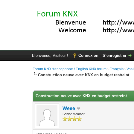
Bienvenue, Visiteur !
Connexion
S’enregistrer
Forum KNX francophone / English KNX forum
›
Français
›
Vos 
Construction neuve avec KNX en budget restreint
Moyenne : 3.67 (3 vote(s))
1
2
3
4
5
Construction neuve avec KNX en budget restreint
Weee
Senior Member