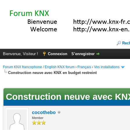
Rec
Bienvenue, Visiteur !
Connexion
S’enregistrer
Forum KNX francophone / English KNX forum
›
Français
›
Vos installations
Construction neuve avec KNX en budget restreint
ote(s))
Construction neuve avec KNX
cocothebo
Member