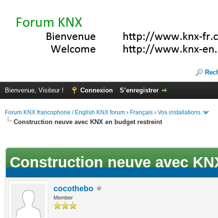
Rec
Bienvenue, Visiteur !
Connexion
S’enregistrer
Forum KNX francophone / English KNX forum
›
Français
›
Vos installations
Construction neuve avec KNX en budget restreint
ote(s))
Construction neuve avec KNX
cocothebo
Member