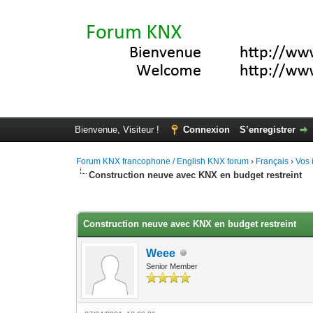
Bienvenue, Visiteur !
Connexion
S’enregistrer
Forum KNX francophone / English KNX forum
›
Français
›
Vos 
Construction neuve avec KNX en budget restreint
Moyenne : 3.67 (3 vote(s))
1
2
3
4
5
Construction neuve avec KNX en budget restreint
Weee
Senior Member