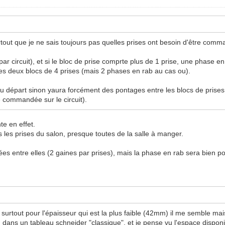
rtout que je ne sais toujours pas quelles prises ont besoin d'être comma
 par circuit), et si le bloc de prise comprte plus de 1 prise, une phase 
 les deux blocs de 4 prises (mais 2 phases en rab au cas ou).
u départ sinon yaura forcément des pontages entre les blocs de prises, e
e commandée sur le circuit).
te en effet.
 les prises du salon, presque toutes de la salle à manger.
tées entre elles (2 gaines par prises), mais la phase en rab sera bien 
surtout pour l'épaisseur qui est la plus faible (42mm) il me semble mai
 dans un tableau schneider "classique", et je pense vu l'espace disponi