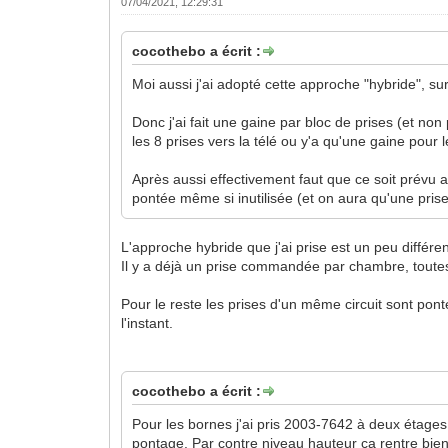
07/04/2021, 12:29:31
cocothebo a écrit :
Moi aussi j'ai adopté cette approche "hybride", su
Donc j'ai fait une gaine par bloc de prises (et non
les 8 prises vers la télé ou y'a qu'une gaine pour
Après aussi effectivement faut que ce soit prévu a
pontée même si inutilisée (et on aura qu'une pris
L'approche hybride que j'ai prise est un peu différen
Il y a déjà un prise commandée par chambre, toutes
Pour le reste les prises d'un même circuit sont pon
l'instant.
cocothebo a écrit :
Pour les bornes j'ai pris 2003-7642 à deux étages 
pontage. Par contre niveau hauteur ça rentre bien