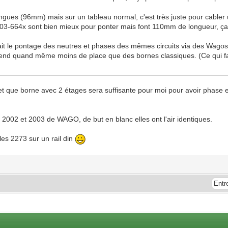
ongues (96mm) mais sur un tableau normal, c'est très juste pour cabler 
2003-664x sont bien mieux pour ponter mais font 110mm de longueur, ça 
i fait le pontage des neutres et phases des mêmes circuits via des Wagos
 prend quand même moins de place que des bornes classiques. (Ce qui fai
et que borne avec 2 étages sera suffisante pour moi pour avoir phase e
s 2002 et 2003 de WAGO, de but en blanc elles ont l'air identiques.
es 2273 sur un rail din