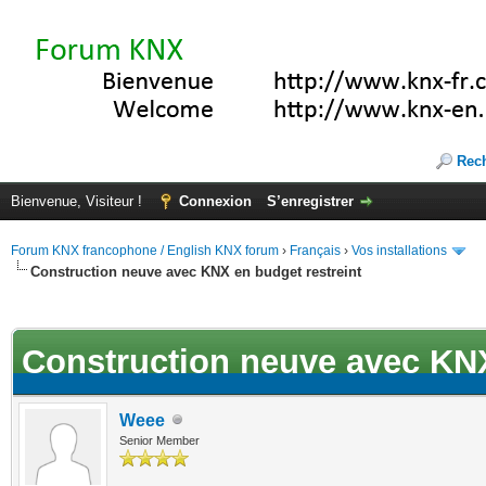
Rec
Bienvenue, Visiteur !
Connexion
S’enregistrer
Forum KNX francophone / English KNX forum
›
Français
›
Vos installations
Construction neuve avec KNX en budget restreint
ote(s))
Construction neuve avec KNX
Weee
Senior Member