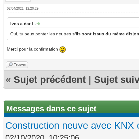
07/04/2021, 12:20:29
Ives a écrit :
Oui, tu peux ponter les neutres
s'ils sont issus du même disjon
Merci pour la confirmation
Trouver
«
Sujet précédent
|
Sujet sui
Messages dans ce sujet
Construction neuve avec KNX e
02/10/2020, 10:25:06