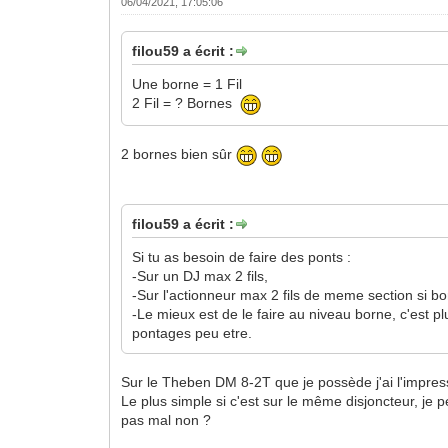
06/04/2021, 17:05:06
filou59 a écrit :
Une borne = 1 Fil
2 Fil = ? Bornes
2 bornes bien sûr
filou59 a écrit :
Si tu as besoin de faire des ponts :
-Sur un DJ max 2 fils,
-Sur l'actionneur max 2 fils de meme section si bo
-Le mieux est de le faire au niveau borne, c'est pl
pontages peu etre.
Sur le Theben DM 8-2T que je possède j'ai l'impress
Le plus simple si c'est sur le même disjoncteur, je 
pas mal non ?