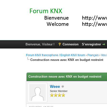
Bienvenue, Visiteur !
Connexion
S’enregistrer
Forum KNX francophone / English KNX forum
›
Français
›
Vos 
Construction neuve avec KNX en budget restreint
Moyenne : 3.67 (3 vote(s))
1
2
3
4
5
Construction neuve avec KNX en budget restreint
Weee
Senior Member