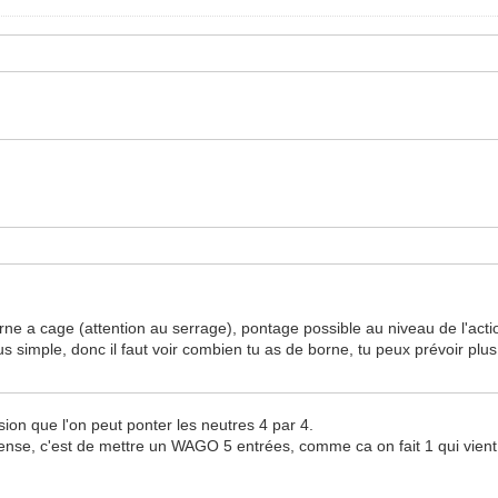
rne a cage (attention au serrage), pontage possible au niveau de l'acti
us simple, donc il faut voir combien tu as de borne, tu peux prévoir plu
ion que l'on peut ponter les neutres 4 par 4.
pense, c'est de mettre un WAGO 5 entrées, comme ca on fait 1 qui vient 