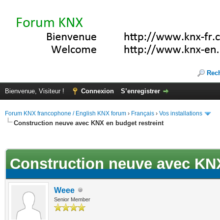
Rec
Bienvenue, Visiteur !
Connexion
S’enregistrer
Forum KNX francophone / English KNX forum
›
Français
›
Vos installations
Construction neuve avec KNX en budget restreint
ote(s))
Construction neuve avec KNX
Weee
Senior Member